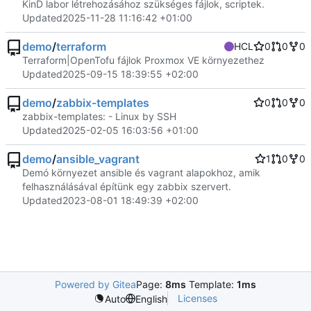
KinD labor létrehozásához szükséges fájlok, scriptek.
Updated
2025-11-28 11:16:42 +01:00
demo
/
terraform
HCL
0
0
0
Terraform|OpenTofu fájlok Proxmox VE környezethez
Updated
2025-09-15 18:39:55 +02:00
demo
/
zabbix-templates
0
0
0
zabbix-templates: - Linux by SSH
Updated
2025-02-05 16:03:56 +01:00
demo
/
ansible_vagrant
1
0
0
Demó környezet ansible és vagrant alapokhoz, amik
felhasználásával építünk egy zabbix szervert.
Updated
2023-08-01 18:49:39 +02:00
Powered by Gitea
Page:
8ms
Template:
1ms
Licenses
Auto
English