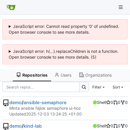
JavaScript error: Cannot read property '0' of undefined.
Open browser console to see more details.
JavaScript error: h(...).replaceChildren is not a function.
Open browser console to see more details. (5)
Repositories
Users
Organizations
Filter
Sort
demo
/
ansible-semaphore
Shell
0
0
0
Minta ansible fájlok semaphore ui-hoz
Updated
2025-12-03 13:24:25 +01:00
demo
/
kind-lab
Shell
0
0
0